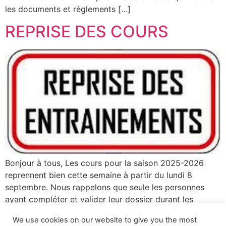
les documents et règlements […]
REPRISE DES COURS
Bonjour à tous, Les cours pour la saison 2025-2026
reprennent bien cette semaine à partir du lundi 8
septembre. Nous rappelons que seule les personnes
ayant compléter et valider leur dossier durant les
créneaux de permanences de juillet et août pourront se
We use cookies on our website to give you the most
présenter pour l’entraînement. Pour les autres nous vous